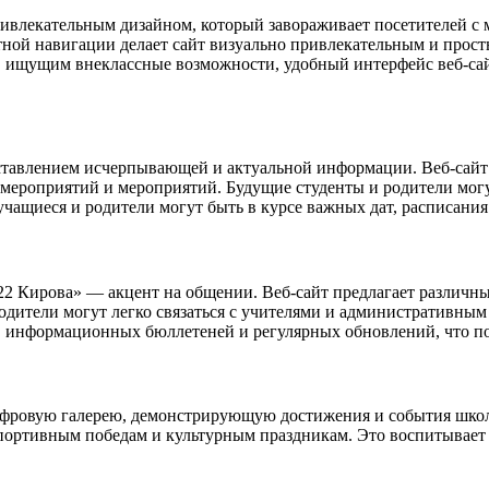
влекательным дизайном, который завораживает посетителей с м
ной навигации делает сайт визуально привлекательным и простым
 ищущим внеклассные возможности, удобный интерфейс веб-сай
тавлением исчерпывающей и актуальной информации. Веб-сайт 
мероприятий и мероприятий. Будущие студенты и родители могу
учащиеся и родители могут быть в курсе важных дат, расписани
2 Кирова» — акцент на общении. Веб-сайт предлагает различн
родители могут легко связаться с учителями и административны
й, информационных бюллетеней и регулярных обновлений, что по
фровую галерею, демонстрирующую достижения и события школы
портивным победам и культурным праздникам. Это воспитывает у