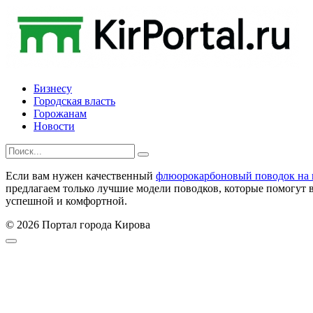
Skip
to
content
Бизнесу
Городская власть
Горожанам
Новости
Search
for:
Если вам нужен качественный
флюорокарбоновый поводок на 
предлагаем только лучшие модели поводков, которые помогут 
успешной и комфортной.
© 2026 Портал города Кирова