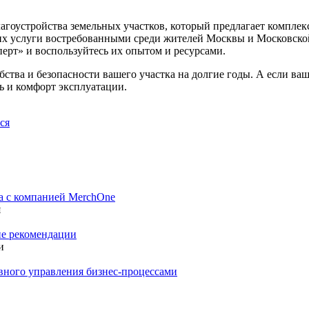
агоустройства земельных участков, который предлагает компле
их услуги востребованными среди жителей Москвы и Московско
перт» и воспользуйтесь их опытом и ресурсами.
обства и безопасности вашего участка на долгие годы. А если в
ть и комфорт эксплуатации.
ся
а с компанией MerchOne
я
ие рекомендации
и
вного управления бизнес-процессами