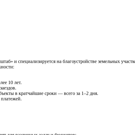
таб» и специализируется на благоустройстве земельных участко
ности:
ее 10 лет.
заездов.
ъекты в кратчайшие сроки — всего за 1–2 дня.
 платежей.
ят для различных задач и бюджетов: