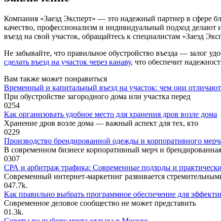
Компания «Заезд Эксперт» — это надежный партнер в сфере бл
качество, профессионализм и индивидуальный подход делают 
въезд на свой участок, обращайтесь к специалистам «Заезд Экс
Не забывайте, что правильное обустройство въезда — залог уд
сделать въезд на участок через канаву
, что обеспечит надежнос
Вам также может понравиться
Временный и капитальный въезд на участок: чем они отличают
При обустройстве загородного дома или участка перед
0
254
Как организовать удобное место для хранения дров возле дома
Хранение дров возле дома — важный аспект для тех, кто
0
229
Производство брендированной одежды и корпоративного мерч
В современном бизнесе корпоративный мерч и брендированна
0
307
СРА и арбитраж трафика: Современные подходы и практическ
Современный интернет-маркетинг развивается стремительным
0
47.7k.
Как правильно выбрать программное обеспечение для эффекти
Современное деловое сообщество не может представить
0
1.3k.
Советы по выбору места отдыха в Москве