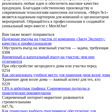
реализовать любые идеи и обеспечить высокое качество
продукции. Благодаря собственному производству и
современным технологиям нанесения логотипов, «Мерч №1»
является надежным партнером для компаний и организаторов
мероприятий. Обращайтесь к профессионалам и создавайте
уникальный мерч вместе с MerchOne!
Вам также может понравиться
Надежные въезды на участок от компании «Заезд Эксперт»:
качество и профессионализм
Обустроить въезд на земельный участок — задача, требующая
0
308
Временный и капитальный въезд на участок: чем они
отличаются
При обустройстве загородного дома или участка перед
0
254
Как организовать удобное место для хранения дров возле дома
Хранение дров возле дома — важный аспект для тех, кто
0
229
СРА и арбитраж трафика: Современные подходы и
практические рекомендации
Современный интернет-маркетинг развивается
стремительными
0
47.7k.
Как правильно выбрать программное обеспечение для