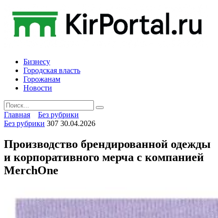
Skip
to
content
Бизнесу
Городская власть
Горожанам
Новости
Search
for:
Главная
Без рубрики
Без рубрики
307
30.04.2026
Производство брендированной одежды
и корпоративного мерча с компанией
MerchOne