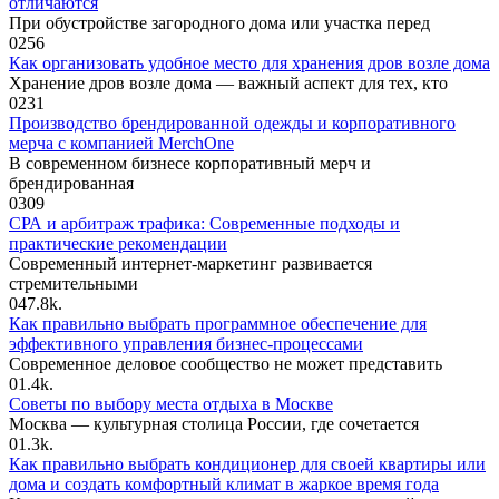
отличаются
При обустройстве загородного дома или участка перед
0
256
Как организовать удобное место для хранения дров возле дома
Хранение дров возле дома — важный аспект для тех, кто
0
231
Производство брендированной одежды и корпоративного
мерча с компанией MerchOne
В современном бизнесе корпоративный мерч и
брендированная
0
309
СРА и арбитраж трафика: Современные подходы и
практические рекомендации
Современный интернет-маркетинг развивается
стремительными
0
47.8k.
Как правильно выбрать программное обеспечение для
эффективного управления бизнес-процессами
Современное деловое сообщество не может представить
0
1.4k.
Советы по выбору места отдыха в Москве
Москва — культурная столица России, где сочетается
0
1.3k.
Как правильно выбрать кондиционер для своей квартиры или
дома и создать комфортный климат в жаркое время года