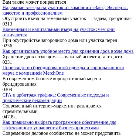
Вам также может понравиться
Надежные въезды на участок от компании «Заезд Эксперт»:
качество и профессионализм
Обустроить въезд на земельный участок — задача, требующая
0
313
Временный и капитальный въезд на участок: чем они
отличаются
При обустройстве загородного дома или участка перед
0
256
Как организовать удобное место для хранения дров возле дома
Хранение дров возле дома — важный аспект для тех, кто
0
231
Производство брендированной одежды и корпоративного
мерча с компанией MerchOne
В современном бизнесе корпоративный мерч и
брендированная
0
309
СРА и арбитраж трафика: Современные подходы и
практические рекомендации
Современный интернет-маркетинг развивается
стремительными
0
47.8k.
Как правильно выбрать программное обеспечение для
эффективного управления бизнес-процессами
Современное деловое сообщество не может представить